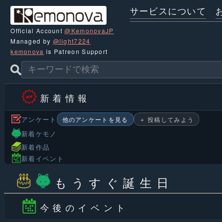
サービスについて
Official Account
@KemonovaJP
Managed by
@light7224
kemonova
is Patreon Support
新 着 情 報
アンケート
他のアンケートを見る
＋ 投稿してみよう
新着ケモノ
新着作品
新着イベント
も う す ぐ 誕 生 日
今 後 の イ ベ ン ト